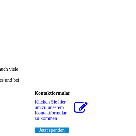
auch viele
es und bei
Kontaktformular
Klicken Sie hier
um zu unserem
Kon­takt­for­mu­lar
zu kommen
Jetzt spenden