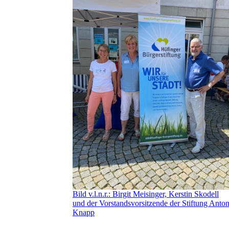
Bild v.l.n.r.: Birgit Meisinger, Kerstin Skodell
und der Vorstandsvorsitzende der Stiftung Anto
Knapp