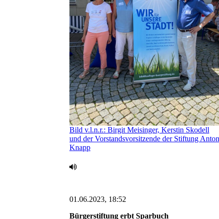
Bild v.l.n.r.: Birgit Meisinger, Kerstin Skodell
und der Vorstandsvorsitzende der Stiftung Anto
Knapp
01.06.2023, 18:52
Bürgerstiftung erbt Sparbuch