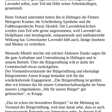
Lavendel selbst, zum Teil mit Hilfe seiner Arbeitskollegen,
gesammelt.‎
Beim Verkauf unterstützt haben ihn in Hüfingen die Firmen
Metzgerei Kramer, die Schellenberg ‎Apotheke und die
Fußtherapeutische Praxis Skodell. Die Lavendelsäckchen
werden zum Teil sehr ‎gerne angenommen, weil Lavendel als
Heilpflanze eine beruhigende, entspannende und ‎antibakterielle
Wirkung hat. Getrockneter Lavendel hilft auch, lästige Insekten
und Motten zu ‎vertreiben.‎
Momodu Minteh möchte mit solchen Aktionen Danke sagen für
die gute Aufnahme und ‎Unterstützung in Hüfingen und in
seinem Betrieb. Über die Bürgerstiftung will er dafür der
‎Gemeinschaft etwas zurückgeben.‎
Der Vorstandsvorsitzende der Bürgerstiftung und ehemalige
Bürgermeister Anton Knapp bedankte ‎sich für das
wiederkehrende Engagement. „Die Bürgerstiftung ist gerührt,
aber wir können das für ‎unsere Gemeinschaftsaufgabe im Sinne
unseres Leitgedankens „Wir für unsere Bürger“ gut
‎gebrauchen“, so Knapp.‎
‎„Das ist schon ein besonderes Beispiel,“ ist die Meinung im
Vorstand der Bürgerstiftung, weil man ‎daran sehe, dass es auch
hervorragende Beispiele von Integration gebe. In diesem Fall